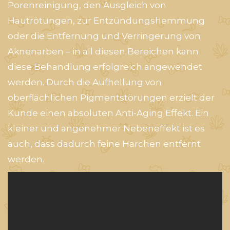
Porenreinigung, den Ausgleich von
Hautrötungen, zur Entzündungshemmung
oder die Entfernung und Verringerung von
Aknenarben – in all diesen Bereichen kann
diese Behandlung erfolgreich angewendet
werden. Durch die Aufhellung von
oberflächlichen Pigmentstörungen erzielt der
Kunde einen absoluten Anti-Aging Effekt. Ein
kleiner und angenehmer Nebeneffekt ist es
auch, dass dadurch feine Härchen entfernt
werden.